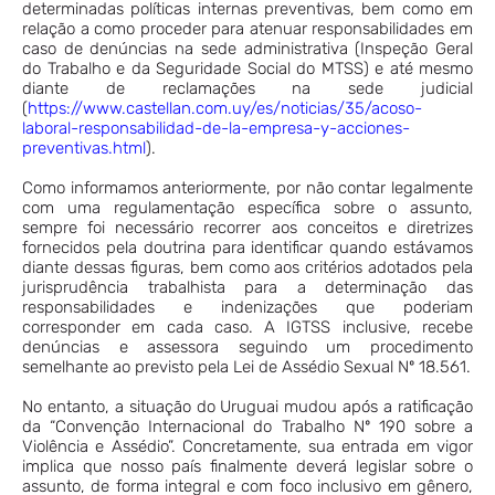
determinadas políticas internas preventivas, bem como em
relação a como proceder para atenuar responsabilidades em
caso de denúncias na sede administrativa (Inspeção Geral
do Trabalho e da Seguridade Social do MTSS) e até mesmo
diante de reclamações na sede judicial
(
https://www.castellan.com.uy/es/noticias/35/acoso-
laboral-responsabilidad-de-la-empresa-y-acciones-
preventivas.html
).
Como informamos anteriormente, por não contar legalmente
com uma regulamentação específica sobre o assunto,
sempre foi necessário recorrer aos conceitos e diretrizes
fornecidos pela doutrina para identificar quando estávamos
diante dessas figuras, bem como aos critérios adotados pela
jurisprudência trabalhista para a determinação das
responsabilidades e indenizações que poderiam
corresponder em cada caso. A IGTSS inclusive, recebe
denúncias e assessora seguindo um procedimento
semelhante ao previsto pela Lei de Assédio Sexual Nº 18.561.
No entanto, a situação do Uruguai mudou após a ratificação
da “Convenção Internacional do Trabalho Nº 190 sobre a
Violência e Assédio”. Concretamente, sua entrada em vigor
implica que nosso país finalmente deverá legislar sobre o
assunto, de forma integral e com foco inclusivo em gênero,