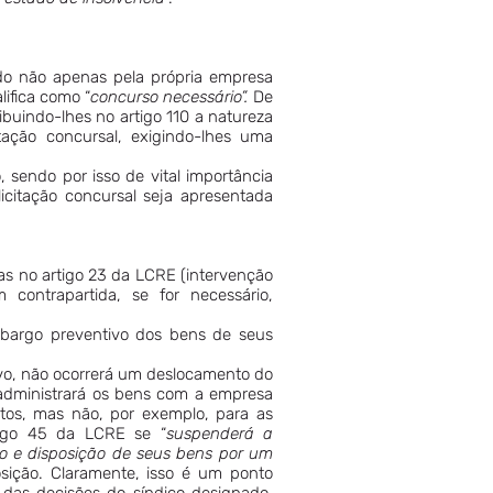
do não apenas pela própria empresa
ifica como “
concurso necessário”.
De
buindo-lhes no artigo 110 a natureza
itação concursal, exigindo-lhes uma
sendo por isso de vital importância
citação concursal seja apresentada
as no artigo 23 da LCRE (intervenção
contrapartida, se for necessário,
embargo preventivo dos bens de seus
sivo, não ocorrerá um deslocamento do
 administrará os bens com a empresa
atos, mas não, por exemplo, para as
rtigo 45 da LCRE se “
suspenderá a
ão e disposição de seus bens por um
posição. Claramente, isso é um ponto