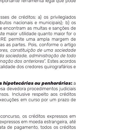
mportante ferramenta legal que pode
ses de créditos: a) os privilegiados
ibutos nacionais e municipais); b) os
 se encontram as multas e sanções de
e maior utilidade quanto maior for o
 a LCRE permite uma ampla margem de
s as partes. Pois, conforme o artigo
ores, constituição de uma sociedade
 da sociedade, administração de todo
inação das anteriores
”. Estes acordos
alidade dos credores quirografários e
s hipotecárias ou
penhorárias
:
a
sa devedora procedimentos judiciais
s. Inclusive respeito aos créditos
 execuções em curso por um prazo de
 concurso, os créditos expressos em
 expressos em moeda estrangeira, até
data de pagamento, todos os créditos