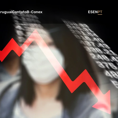
Uruguai
Contato
B-Conex
ES
EN
PT