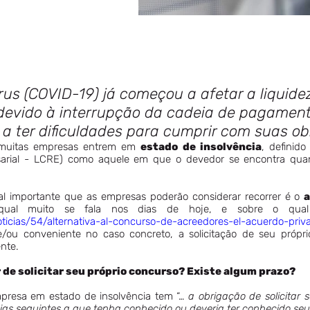
rus (COVID-19) já começou a afetar a liquide
devido à interrupção da cadeia de pagament
a ter dificuldades para cumprir com suas ob
e muitas empresas entrem em
estado de insolvência
, definido
arial - LCRE) como aquele em que o devedor se encontra qu
gal importante que as empresas poderão considerar recorrer é o
a
al muito se fala nos dias de hoje, e sobre o qual j
ticias/54/alternativa-al-concurso-de-acreedores-el-acuerdo-priv
/ou conveniente no caso concreto, a solicitação de seu própri
nte.
de solicitar seu próprio concurso? Existe algum prazo?
presa em estado de insolvência tem “…
a obrigação de solicitar 
dias seguintes a que tenha conhecido ou deveria ter conhecido seu