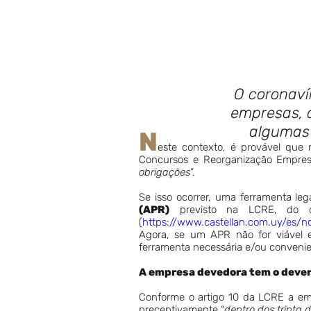
O coronaví
empresas, 
algumas 
N
este contexto, é provável qu
Concursos e Reorganização Empres
obrigações
”.
Se isso ocorrer, uma ferramenta le
(APR)
previsto na LCRE, do qu
(
https://www.castellan.com.uy/es/no
Agora, se um APR não for viável e
ferramenta necessária e/ou convenie
A empresa devedora tem o dever 
Conforme o artigo 10 da LCRE a em
preceptivamente “
dentro dos trinta 