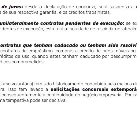
o
de juros
:
desde a declaração de concurso, será suspensa a c
e de sua respectiva garantia, e os créditos trabalhistas.
r unilateralmente contratos pendentes de execução
:
se ex
ntes de execução, esta terá a faculdade de rescindir unilateralme
r contratos que tenham caducado ou tenham sido resolv
o contratos de empréstimo, compras a crédito de bens móveis ou
créditos de uso, quando estes tenham caducado por descumprim
ódicos comprometidos.
urso voluntário) tem sido historicamente concebida pela maioria
eira. Isso tem levado a
solicitações concursais extempor
 e consequentemente a continuidade do negócio empresarial. Por i
rma tempestiva pode ser decisiva.