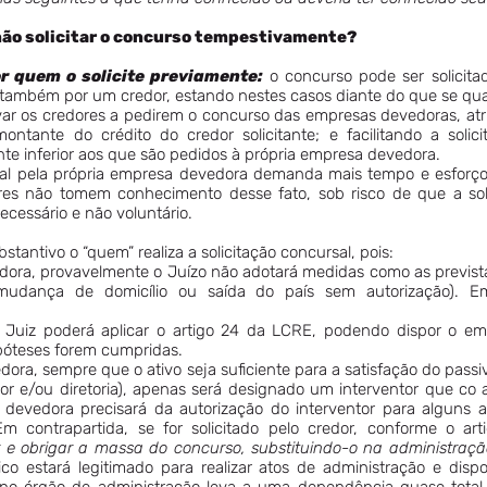
não solicitar o concurso tempestivamente?
or quem o solicite previamente:
o concurso pode ser solicita
 também por um credor, estando nestes casos diante do que se qual
ivar os credores a pedirem o concurso das empresas devedoras, atri
ontante do crédito do credor solicitante; e facilitando a solic
te inferior aos que são pedidos à própria empresa devedora.
sal pela própria empresa devedora demanda mais tempo e esforço, 
res não tomem conhecimento desse fato, sob risco de que a soli
necessário e não voluntário.
bstantivo o “quem” realiza a solicitação concursal, pois:
vedora, provavelmente o Juízo não adotará medidas como as previst
udança de domicílio ou saída do país sem autorização). Em 
 o Juiz poderá aplicar o artigo 24 da LCRE, podendo dispor o 
póteses forem cumpridas.
edora, sempre que o ativo seja suficiente para a satisfação do pas
dor e/ou diretoria), apenas será designado um interventor que co
devedora precisará da autorização do interventor para alguns 
Em contrapartida, se for solicitado pelo credor, conforme o a
r e obrigar a massa do concurso, substituindo-o na administraç
ico estará legitimado para realizar atos de administração e dis