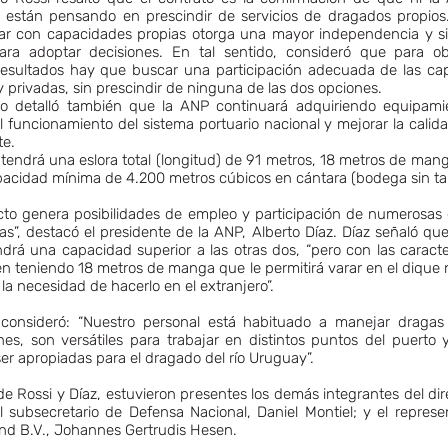
o están pensando en prescindir de servicios de dragados propios
ar con capacidades propias otorga una mayor independencia y s
para adoptar decisiones. En tal sentido, consideró que para ob
resultados hay que buscar una participación adecuada de las ca
y privadas, sin prescindir de ninguna de las dos opciones.
tro detalló también que la ANP continuará adquiriendo equipami
l funcionamiento del sistema portuario nacional y mejorar la calid
te.
tendrá una eslora total (longitud) de 91 metros, 18 metros de man
acidad mínima de 4.200 metros cúbicos en cántara (bodega sin ta
cto genera posibilidades de empleo y participación de numerosas
ias”, destacó el presidente de la ANP, Alberto Díaz. Díaz señaló qu
drá una capacidad superior a las otras dos, “pero con las caracte
n teniendo 18 metros de manga que le permitirá varar en el dique 
la necesidad de hacerlo en el extranjero”.
consideró: “Nuestro personal está habituado a manejar dragas
es, son versátiles para trabajar en distintos puntos del puerto
ser apropiadas para el dragado del río Uruguay”.
 Rossi y Díaz, estuvieron presentes los demás integrantes del dir
l subsecretario de Defensa Nacional, Daniel Montiel; y el repres
nd B.V., Johannes Gertrudis Hesen.