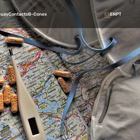
guay
Contacto
B-Conex
ES
EN
PT