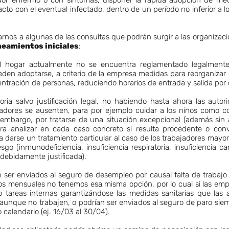
or enfermo o con síntomas, disponer la rápida adopción de medi
to con el eventual infectado, dentro de un período no inferior a los
arnos a algunas de las consultas que podrán surgir a las organizac
neamientos iniciales
:
el hogar actualmente no se encuentra reglamentado legalment
en adoptarse, a criterio de la empresa medidas para reorganizar e
tración de personas, reduciendo horarios de entrada y salida por 
atoria salvo justificación legal, no habiendo hasta ahora las aut
jadores se ausenten, para por ejemplo cuidar a los niños como c
in embargo, por tratarse de una situación excepcional (además sin
ara analizar en cada caso concreto si resulta procedente o conv
 darse un tratamiento particular al caso de los trabajadores may
sgo (inmunodeficiencia, insuficiencia respiratoria, insuficiencia 
 debidamente justificada).
an ser enviados al seguro de desempleo por causal falta de trabaj
 los mensuales no tenemos esa misma opción, por lo cual si las emp
o tareas internas garantizándose las medidas sanitarias que las
io, aunque no trabajen, o podrían ser enviados al seguro de paro si
calendario (ej. 16/03 al 30/04).