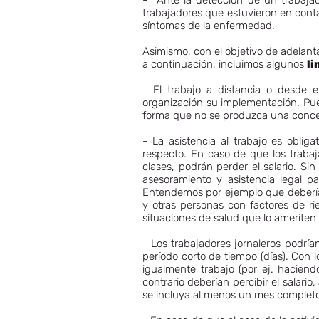
- Ante la detección de un trabajad
trabajadores que estuvieron en contac
síntomas de la enfermedad.
Asimismo, con el objetivo de adelant
a continuación, incluimos algunos
li
- El trabajo a distancia o desde 
organización su implementación. Pued
forma que no se produzca una concen
- La asistencia al trabajo es oblig
respecto. En caso de que los traba
clases, podrán perder el salario. S
asesoramiento y asistencia legal p
Entendemos por ejemplo que debería
y otras personas con factores de rie
situaciones de salud que lo ameriten
- Los trabajadores jornaleros podrí
período corto de tiempo (días). Con
igualmente trabajo (por ej. haciend
contrario deberían percibir el salar
se incluya al menos un mes completo 