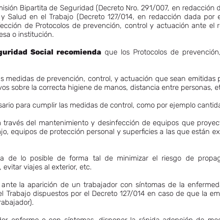
isión Bipartita de Seguridad (Decreto Nro. 291/007, en redacción d
y Salud en el Trabajo (Decreto 127/014, en redacción dada por e
cción de Protocolos de prevención, control y actuación ante el re
sa o institución.
guridad Social recomienda
que los Protocolos de prevención,
as medidas de prevención, control, y actuación que sean emitidas p
os sobre la correcta higiene de manos, distancia entre personas, et
esario para cumplir las medidas de control, como por ejemplo cantid
a través del mantenimiento y desinfección de equipos que proyect
ajo, equipos de protección personal y superficies a las que están e
da de lo posible de forma tal de minimizar el riesgo de propa
vitar viajes al exterior, etc.
ante la aparición de un trabajador con síntomas de la enfermedad
el Trabajo dispuestos por el Decreto 127/014 en caso de que la e
rabajador).