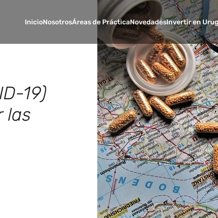
Inicio
Nosotros
Áreas de Práctica
Novedades
Invertir en Uru
ID-19)
 las