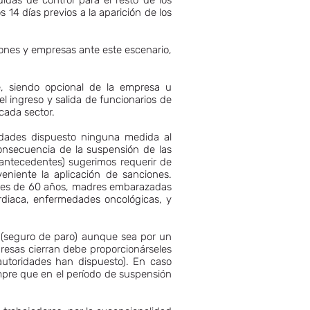
das de control para el resto de los
 14 días previos a la aparición de los
iones y empresas ante este escenario,
e, siendo opcional de la empresa u
l ingreso y salida de funcionarios de
cada sector.
oridades dispuesto ninguna medida al
onsecuencia de la suspensión de las
 antecedentes) sugerimos requerir de
eniente la aplicación de sanciones.
ores de 60 años, madres embarazadas
cardiaca, enfermedades oncológicas, y
o (seguro de paro) aunque sea por un
resas cierran debe proporcionárseles
 autoridades han dispuesto). En caso
empre que en el período de suspensión