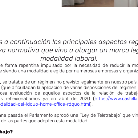
 a continuación los principales aspectos re
a normativa que vino a otorgar un marco le
modalidad laboral.
ó de forma repentina impulsado por la necesidad de reducir la m
úe siendo una modalidad elegida por numerosas empresas y organiza
 trataba de un régimen no previsto legalmente en nuestro país. 
ia (que dificultaban la aplicación de varias disposiciones del régime
rosa evaluación de aquellos aspectos de la relación de trab
as reflexionábamos ya en abril de 2020 (
https://www.castella
dalidad-del-ldquo-home-office-rdquo.html
).
na pasada el Parlamento aprobó una “Ley de Teletrabajo” que vino
 de las partes que adopten esta modalidad.
abajo?