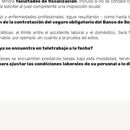
n tendrá
facultades de fiscalización
. Incluso si no se contare c
ía solicitar al juez competente una inspección ocular.
jo y enfermedades profesionales, sigue resultando - como hasta la
n de la contratación del seguro obligatorio del Banco de S
áticas: el límite entre el accidente laboral y el doméstico. Ser
able, por ejemplo, en cuanto a la prueba de estos.
ya se encuentra en teletrabajo a la fecha?
dores se encuentren prestando tareas bajo esta modalidad, ten
para ajustar las condiciones laborales de su personal a lo 