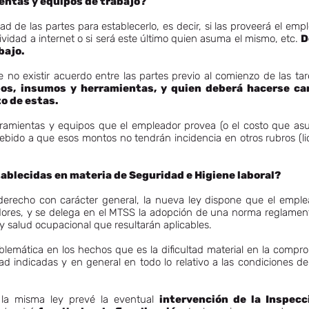
entas y equipos de trabajo?
ad de las partes para establecerlo, es decir, si las proveerá el empl
ividad a internet o si será este último quien asuma el mismo, etc.
D
bajo.
no existir acuerdo entre las partes previo al comienzo de las tar
pos, insumos y herramientas, y quien deberá hacerse car
o de estas.
rramientas y equipos que el empleador provea (o el costo que as
 debido a que esos montos no tendrán incidencia en otros rubros (lic
tablecidas en materia de Seguridad e Higiene laboral?
 derecho con carácter general, la nueva ley dispone que el emple
adores, y se delega en el MTSS la adopción de una norma reglament
y salud ocupacional que resultarán aplicables.
blemática en los hechos que es la dificultad material en la compro
d indicadas y en general en todo lo relativo a las condiciones del
, la misma ley prevé la eventual
intervención de la Inspecc