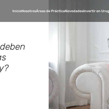
Inicio
Nosotros
Áreas de Práctica
Novedades
Invertir en Uru
 deben
as
y?