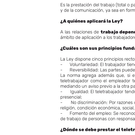
Es la prestación del trabajo (total o 
y de la comunicación, ya sea en forma 
¿A quiénes aplicará la Ley?
A las relaciones de
trabajo depend
ámbito de aplicación a los trabajador
¿Cuáles son sus principios fun
La Ley dispone cinco principios recto
- Voluntariedad: El trabajador tien
- Reversibilidad: Las partes pueden m
La norma agrega además que, si el 
teletrabajador como el empleador te
mediando un aviso previo a la otra pa
- Igualdad: El teletrabajador tendr
presencial;
- No discriminación: Por razones de 
religión, condición económica, social,
- Fomento del empleo: Se reconoce 
de trabajo de personas con responsab
¿Dónde se debe prestar el telet