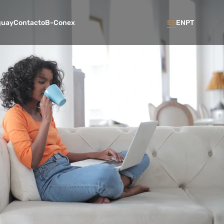
guay
Contacto
B-Conex
ES
EN
PT