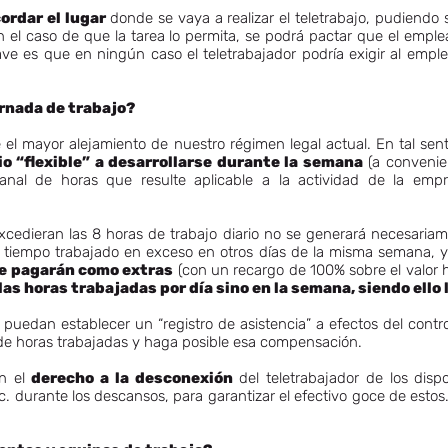
ordar el lugar
donde se vaya a realizar el teletrabajo, pudiendo 
en el caso de que la tarea lo permita, se podrá pactar que el emple
lave es que en ningún caso el teletrabajador podría exigir al emp
ornada de trabajo?
el mayor alejamiento de nuestro régimen legal actual. En tal sen
io “flexible” a desarrollarse durante la semana
(a convenien
anal de horas que resulte aplicable a la actividad de la empre
excedieran las 8 horas de trabajo diario no se generará necesariam
 tiempo trabajado en exceso en otros días de la misma semana, 
e pagarán como extras
(con un recargo de 100% sobre el valor h
 las horas trabajadas por día sino en la semana, siendo ell
puedan establecer un “registro de asistencia” a efectos del contro
 de horas trabajadas y haga posible esa compensación.
én el
derecho a la desconexión
del teletrabajador de los dispo
. durante los descansos, para garantizar el efectivo goce de esto