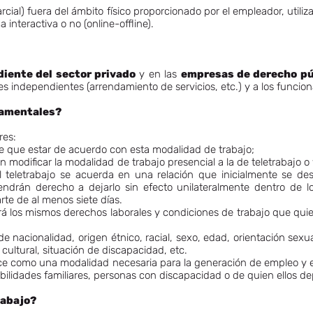
parcial) fuera del ámbito físico proporcionado por el empleador, utili
interactiva o no (online-offline).
iente del sector privado
y en las
empresas de derecho pú
es independientes (arrendamiento de servicios, etc.) y a los funcion
damentales?
res:
e que estar de acuerdo con esta modalidad de trabajo;
odificar la modalidad de trabajo presencial a la de teletrabajo o 
teletrabajo se acuerda en una relación que inicialmente se desar
ndrán derecho a dejarlo sin efecto unilateralmente dentro de los
rte de al menos siete días.
á los mismos derechos laborales y condiciones de trabajo que quie
nacionalidad, origen étnico, racial, sexo, edad, orientación sexual
 cultural, situación de discapacidad, etc.
como una modalidad necesaria para la generación de empleo y en 
ilidades familiares, personas con discapacidad o de quien ellos d
rabajo?