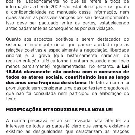
boa fé”. Especificamente no que se refere à troca de
informações, a Lei de 2009 não estabelece garantias quanto
à confidencialidade no manuseio dessa informação, nem
quais seriam as possíveis sanções por seu descumprimento.
Isso deve ser pactuado entre as partes, estabelecendo
antecipadamente as consequências por sua violação.
Quanto aos aspectos positivos a serem destacados do
sistema, é importante notar que parece acertado que as
relações coletivas e especialmente a negociação, liberdade
sindical e a greve (que historicamente careciam de
regulamentação jurídica formal) tenham passado a ser (pelo
menos parcialmente) regulamentadas. No entanto,
a Lei
18.566 claramente não contou com o consenso de
todos os atores sociais, constituindo isso ao longo
dos anos uma fraqueza do sistema
. De fato, a norma foi
promulgada sem considerar uma das partes (empregadores),
que não foi consultada nem participou da elaboração do
texto.
MODIFICAÇÕES INTRODUZIDAS PELA NOVA LEI
A norma precisava então ser revisada para atender ao
interesse de todas as partes (é claro que sempre existem e
existirão as desigualdades que caracterizam as relações