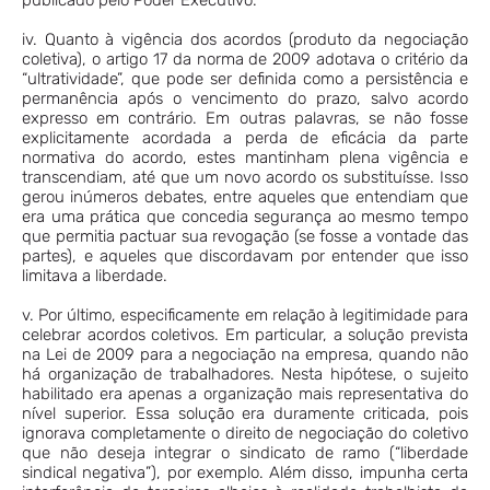
publicado pelo Poder Executivo.
iv. Quanto à vigência dos acordos (produto da negociação
coletiva), o artigo 17 da norma de 2009 adotava o critério da
“ultratividade”, que pode ser definida como a persistência e
permanência após o vencimento do prazo, salvo acordo
expresso em contrário. Em outras palavras, se não fosse
explicitamente acordada a perda de eficácia da parte
normativa do acordo, estes mantinham plena vigência e
transcendiam, até que um novo acordo os substituísse. Isso
gerou inúmeros debates, entre aqueles que entendiam que
era uma prática que concedia segurança ao mesmo tempo
que permitia pactuar sua revogação (se fosse a vontade das
partes), e aqueles que discordavam por entender que isso
limitava a liberdade.
v. Por último, especificamente em relação à legitimidade para
celebrar acordos coletivos. Em particular, a solução prevista
na Lei de 2009 para a negociação na empresa, quando não
há organização de trabalhadores. Nesta hipótese, o sujeito
habilitado era apenas a organização mais representativa do
nível superior. Essa solução era duramente criticada, pois
ignorava completamente o direito de negociação do coletivo
que não deseja integrar o sindicato de ramo (“liberdade
sindical negativa”), por exemplo. Além disso, impunha certa