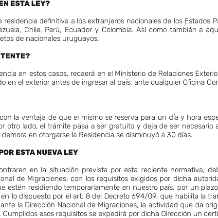
EN ESTA LEY?
r la residencia definitiva a los extranjeros nacionales de los Estados
nezuela, Chile, Perú, Ecuador y Colombia. Así como también a aq
etos de nacionales uruguayos.
ETENTE?
cia en estos casos, recaerá en el Ministerio de Relaciones Exteriore
o en el exterior antes de ingresar al país, ante cualquier Oficina Co
 con la ventaja de que el mismo se reserva para un día y hora espe
 otro lado, el trámite pasa a ser gratuito y deja de ser necesario
la demora en otorgarse la Residencia se disminuyó a 30 días.
OR ESTA NUEVA LEY
ntraren en la situación prevista por esta reciente normativa, de
cional de Migraciones; con los requisitos exigidos por dicha autorid
que estén residiendo temporariamente en nuestro país, por un plaz
en lo dispuesto por el art. 8 del Decreto 694/09, que habilita la t
ante la Dirección Nacional de Migraciones, la actividad que da orige
ón. Cumplidos esos requisitos se expedirá por dicha Dirección un cert