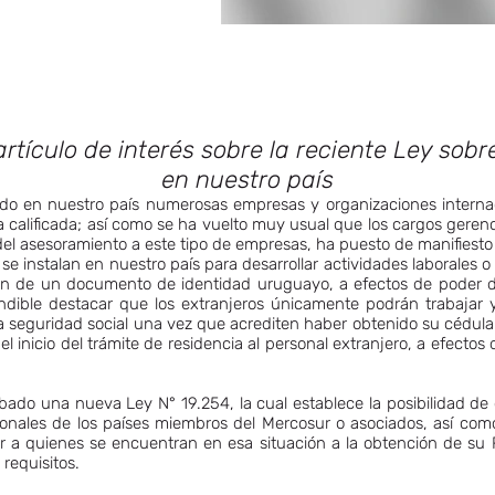
rtículo de interés sobre la reciente Ley sob
en nuestro país
lado en nuestro país numerosas empresas y organizaciones interna
 calificada; así como se ha vuelto muy usual que los cargos geren
del asesoramiento a este tipo de empresas, ha puesto de manifiesto
e instalan en nuestro país para desarrollar actividades laborales 
ión de un documento de identidad uruguayo, a efectos de poder des
indible destacar que los extranjeros únicamente podrán trabajar y 
 la seguridad social una vez que acrediten haber obtenido su cédul
l inicio del trámite de residencia al personal extranjero, a efectos d
ado una nueva Ley N° 19.254, la cual establece la posibilidad de
nales de los países miembros del Mercosur o asociados, así como
litar a quienes se encuentran en esa situación a la obtención de 
requisitos.