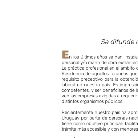
Se difunde a
E
n los últimos años se han insta
personal y/o mano de obra extranjera
La práctica profesional en el ámbito 
Residencia de aquellos foráneos que s
requisito preceptivo para la obtenc
laboral en nuestro país. Es impresc
competentes, y ser beneficiarios de
ven las empresas exigidas a requerir e
distintos organismos públicos.
Recientemente nuestro país ha aprob
Uruguay por parte de personas nacio
tiene como objetivo principal: faci
trámite más accesible y con menores 