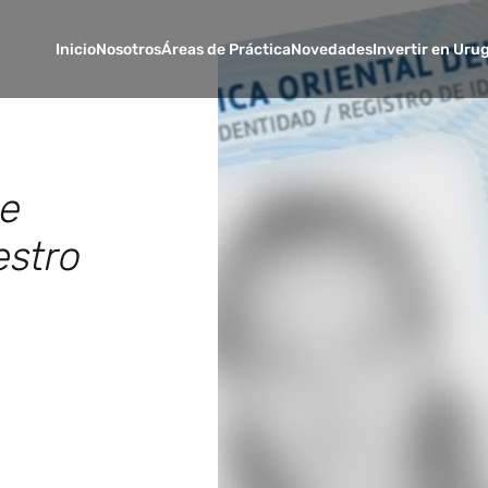
Inicio
Nosotros
Áreas de Práctica
Novedades
Invertir en Uru
re
estro