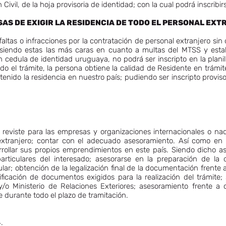
n Civil, de la hoja provisoria de identidad; con la cual podrá inscrib
AS DE EXIGIR LA RESIDENCIA DE TODO EL PERSONAL EX
altas o infracciones por la contratación de personal extranjero si
siendo estas las más caras en cuanto a multas del MTSS y esta
 cedula de identidad uruguaya, no podrá ser inscripto en la planill
iado el trámite, la persona obtiene la calidad de Residente en trám
tenido la residencia en nuestro país; pudiendo ser inscripto prov
reviste para las empresas y organizaciones internacionales o nac
extranjero; contar con el adecuado asesoramiento. Así como en
rollar sus propios emprendimientos en este país. Siendo dicho as
 particulares del interesado; asesorarse en la preparación de la
lar; obtención de la legalización final de la documentación frente
ificación de documentos exigidos para la realización del trámite; 
y/o Ministerio de Relaciones Exteriores; asesoramiento frente 
 durante todo el plazo de tramitación.
4.