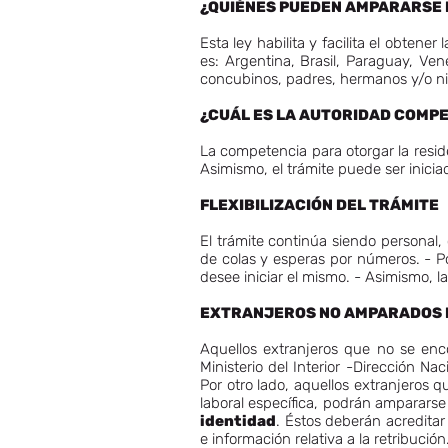
¿QUIÉNES PUEDEN AMPARARSE 
Esta ley habilita y facilita el obtene
es: Argentina, Brasil, Paraguay, Ve
concubinos, padres, hermanos y/o ni
¿CUÁL ES LA AUTORIDAD COMP
La competencia para otorgar la residen
Asimismo, el trámite puede ser iniciad
FLEXIBILIZACIÓN DEL TRÁMITE
El trámite continúa siendo personal,
de colas y esperas por números. - Por
desee iniciar el mismo. - Asimismo, 
EXTRANJEROS NO AMPARADOS P
Aquellos extranjeros que no se enco
Ministerio del Interior -Dirección Na
Por otro lado, aquellos extranjeros 
laboral específica, podrán ampararse 
identidad
. Éstos deberán acreditar 
e información relativa a la retribuci