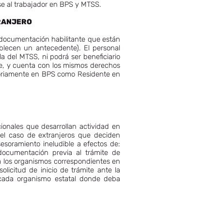
irse al trabajador en BPS y MTSS.
TRANJERO
n documentación habilitante que están
blecen un antecedente). El personal
a del MTSS, ni podrá ser beneficiario
ite, y cuenta con los mismos derechos
isoriamente en BPS como Residente en
ionales que desarrollan actividad en
 el caso de extranjeros que deciden
esoramiento ineludible a efectos de:
 documentación previa al trámite de
 a los organismos correspondientes en
solicitud de inicio de trámite ante la
a cada organismo estatal donde deba