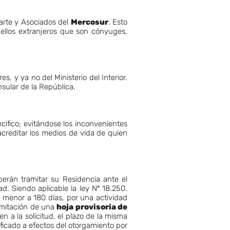
 Parte y Asociados del
Mercosur
. Esto
uellos extranjeros que son cónyuges,
s, y ya no del Ministerio del Interior.
nsular de la República.
cifico; evitándose los inconvenientes
 acreditar los medios de vida de quien
berán tramitar su Residencia ante el
ad. Siendo aplicable la ley Nº 18.250.
o menor a 180 días, por una actividad
ramitación de una
hoja provisoria de
n a la solicitud, el plazo de la misma
ificado a efectos del otorgamiento por