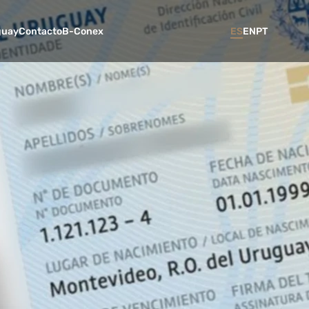
guay
Contacto
B-Conex
ES
EN
PT