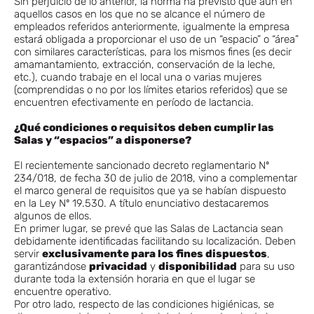
Sin perjuicio de lo anterior, la norma ha previsto que aún en
aquellos casos en los que no se alcance el número de
empleados referidos anteriormente, igualmente la empresa
estará obligada a proporcionar el uso de un “espacio” o “área”
con similares características, para los mismos fines (es decir
amamantamiento, extracción, conservación de la leche,
etc.), cuando trabaje en el local una o varias mujeres
(comprendidas o no por los límites etarios referidos) que se
encuentren efectivamente en período de lactancia.
¿Qué condiciones o requisitos deben cumplir las
Salas y “espacios” a disponerse?
El recientemente sancionado decreto reglamentario Nº
234/018, de fecha 30 de julio de 2018, vino a complementar
el marco general de requisitos que ya se habían dispuesto
en la Ley Nº 19.530. A título enunciativo destacaremos
algunos de ellos.
En primer lugar, se prevé que las Salas de Lactancia sean
debidamente identificadas facilitando su localización. Deben
servir
exclusivamente para los fines dispuestos
,
garantizándose
privacidad
y
disponibilidad
para su uso
durante toda la extensión horaria en que el lugar se
encuentre operativo.
Por otro lado, respecto de las condiciones higiénicas, se