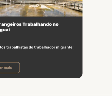
rangeiros Trabalhando no
guai
itos trabalhistas do trabalhador migrante
er mais