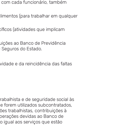
as com cada funcionário, também
Alimentos (para trabalhar em qualquer
íficos (atividades que implicam
uições ao Banco de Previdência
e Seguros do Estado.
dade e da reincidência das faltas
abalhista e de seguridade social às
e forem utilizados subcontratados,
es trabalhistas, contribuições à
cuperações devidas ao Banco de
 igual aos serviços que estão