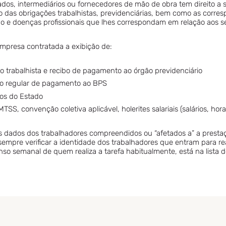
dos, intermediários ou fornecedores de mão de obra tem direito a s
das obrigações trabalhistas, previdenciárias, bem como as corre
ho e doenças profissionais que lhes correspondam em relação aos s
 empresa contratada a exibição de:
o trabalhista e recibo de pagamento ao órgão previdenciário
ão regular de pagamento ao BPS
os do Estado
SS, convenção coletiva aplicável, holerites salariais (salários, horas
 os dados dos trabalhadores compreendidos ou “afetados a” a prestaç
 sempre verificar a identidade dos trabalhadores que entram para real
so semanal de quem realiza a tarefa habitualmente, está na lista 