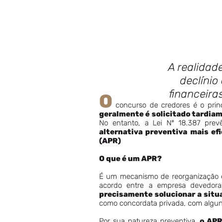
A realidad
declínio
financeira
O
concurso de credores é o princ
geralmente é solicitado tardia
No entanto, a Lei Nº 18.387 pre
alternativa preventiva mais ef
(APR)
O que é um APR?
É um mecanismo de reorganização em
acordo entre a empresa devedora 
precisamente solucionar a situ
como concordata privada, com alguns
Por sua natureza preventiva,
o APR