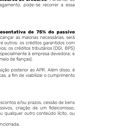
pagamento, pode-se recorrer a essa
resentativa de 75% do passivo
lcançar as maiorias necessárias, será
re outros: os créditos garantidos com
s; os créditos tributários (DGI, BPS)
 especialmente à empresa devedora; e
eio de fianças).
ção posterior ao APR. Além disso, é
s, a fim de viabilizar o cumprimento
scontos e/ou prazos, cessão de bens
ssivos, criação de um fideicomisso,
 qualquer outro conteúdo lícito, ou
encionada.