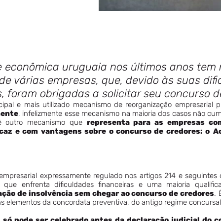
e econômica uruguaia nos últimos anos tem
 de várias empresas, que, devido às suas dif
s, foram obrigadas a solicitar seu concurso d
ipal e mais utilizado mecanismo de reorganização empresarial p
mente
, infelizmente esse mecanismo na maioria dos casos não cumpr
vê outro mecanismo que
representa para as empresas com
icaz e com vantagens sobre o concurso de credores: o
A
presarial expressamente regulado nos artigos 214 e seguintes 
que enfrenta dificuldades financeiras e uma maioria qualifi
ação de insolvência sem chegar ao concurso de credores
.
 elementos da concordata preventiva, do antigo regime concursal
 só pode ser celebrado antes da declaração judicial do 