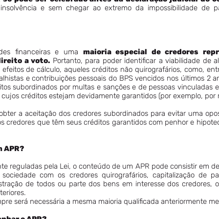
 insolvência e sem chegar ao extremo da impossibilidade de 
ades financeiras e uma
maioria especial de credores rep
reito a voto.
Portanto, para poder identificar a viabilidade de a
 efeitos de cálculo, aqueles créditos não quirografários, como, ent
alhistas e contribuições pessoais do BPS vencidos nos últimos 2 ano
éditos subordinados por multas e sanções e de pessoas vinculadas
 cujos créditos estejam devidamente garantidos (por exemplo, por m
bter a aceitação dos credores subordinados para evitar uma oposi
s credores que têm seus créditos garantidos com penhor e hipoteca
um APR?
e reguladas pela Lei, o conteúdo de um APR pode consistir em de
sociedade com os credores quirografários, capitalização de pa
stração de todos ou parte dos bens em interesse dos credores, ou
eriores.
pre será necessária a mesma maioria qualificada anteriormente m