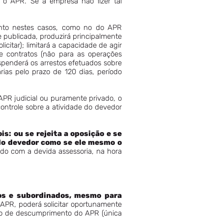
 o APR. Se a empresa não fizer tal
to nestes casos, como no do APR
 publicada, produzirá principalmente
citar); limitará a capacidade de agir
e contratos (não para as operações
spenderá os arrestos efetuados sobre
ias pelo prazo de 120 dias, período
APR judicial ou puramente privado, o
ontrole sobre a atividade do devedor
s: ou se rejeita a oposição e se
 do devedor como se ele mesmo o
do com a devida assessoria, na hora
ios e subordinados, mesmo para
 APR, poderá solicitar oportunamente
ção de descumprimento do APR (única