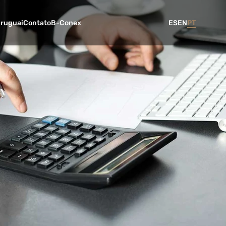
Uruguai
Contato
B-Conex
ES
EN
PT