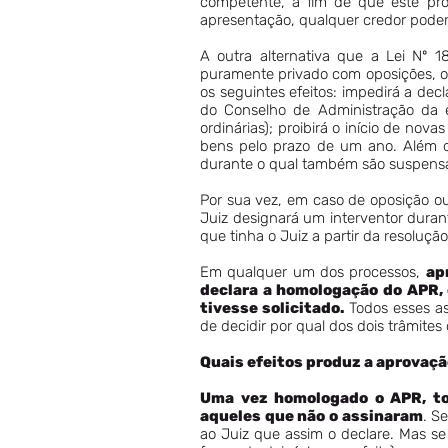
competente, a fim de que este pro
apresentação, qualquer credor poderá
A outra alternativa que a Lei Nº 18
puramente privado com oposições, o 
os seguintes efeitos: impedirá a dec
do Conselho de Administração da e
ordinárias); proibirá o início de n
bens pelo prazo de um ano. Além di
durante o qual também são suspens
Por sua vez, em caso de oposição ou
Juiz designará um interventor duran
que tinha o Juiz a partir da resoluçã
Em qualquer um dos processos,
ap
declara a homologação do APR, 
tivesse solicitado.
Todos esses as
de decidir por qual dos dois trâmites 
Quais efeitos produz a aprovaç
Uma vez homologado o APR, tor
aqueles que não o assinaram
. S
ao Juiz que assim o declare. Mas s