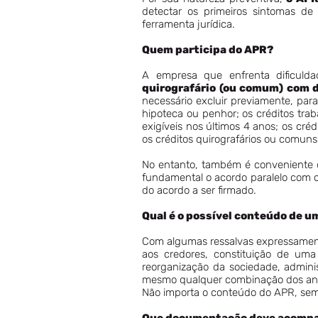
detectar os primeiros sintomas de
ferramenta jurídica.
Quem participa do APR?
A empresa que enfrenta dificuld
quirografário (ou comum) com di
necessário excluir previamente, para
hipoteca ou penhor; os créditos trab
exigíveis nos últimos 4 anos; os cr
os créditos quirografários ou comuns
No entanto, também é conveniente o
fundamental o acordo paralelo com o
do acordo a ser firmado.
Qual é o possível conteúdo de 
Com algumas ressalvas expressament
aos credores, constituição de uma 
reorganização da sociedade, admini
mesmo qualquer combinação dos ant
Não importa o conteúdo do APR, sem