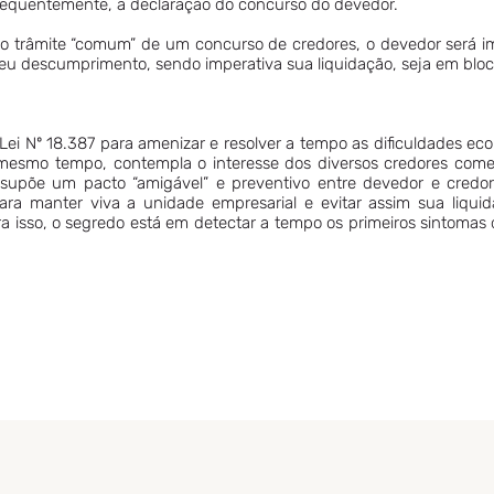
nsequentemente, a declaração do concurso do devedor.
 do trâmite “comum” de um concurso de credores, o devedor será 
u descumprimento, sendo imperativa sua liquidação, seja em bloc
ei Nº 18.387 para amenizar e resolver a tempo as dificuldades e
mesmo tempo, contempla o interesse dos diversos credores comerc
ssupõe um pacto “amigável” e preventivo entre devedor e credore
ra manter viva a unidade empresarial e evitar assim sua liquid
ra isso, o segredo está em detectar a tempo os primeiros sintomas