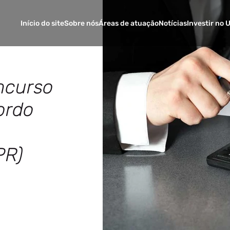
Início do site
Sobre nós
Áreas de atuação
Notícias
Investir no 
ncurso
ordo
PR)