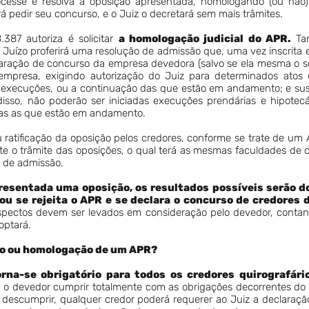
cesse e resolva a oposição apresentada, homologando (ou não)
 pedir seu concurso, e o Juiz o decretará sem mais trâmites.
.387 autoriza é solicitar
a homologação judicial do APR.
Tan
Juízo proferirá uma resolução de admissão que, uma vez inscrita e
laração de concurso da empresa devedora (salvo se ela mesma o soli
mpresa, exigindo autorização do Juiz para determinados atos 
ovas execuções, ou a continuação das que estão em andamento; e su
sso, não poderão ser iniciadas execuções prendárias e hipotecár
as as que estão em andamento.
 ratificação da oposição pelos credores, conforme se trate de um 
te o trâmite das oposições, o qual terá as mesmas faculdades de c
o de admissão.
resentada uma oposição, os resultados possíveis serão doi
ou se rejeita o APR e se declara o concurso de credores
pectos devem ser levados em consideração pelo devedor, contan
optará.
ão ou homologação de um APR?
na-se obrigatório para todos os credores quirografár
e o devedor cumprir totalmente com as obrigações decorrentes do
e descumprir, qualquer credor poderá requerer ao Juiz a declara