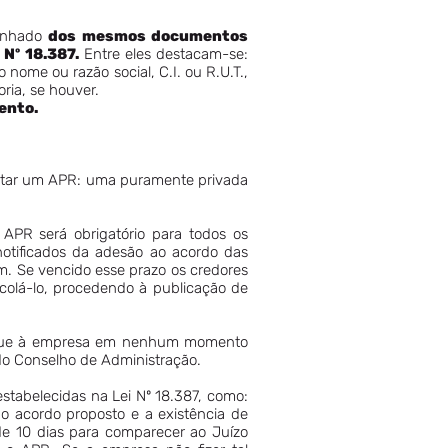
panhado
dos mesmos documentos
 Nº 18.387.
Entre eles destacam-se:
nome ou razão social, C.I. ou R.U.T.,
oria, se houver.
ento.
mitar um APR: uma puramente privada
APR será obrigatório para todos os
notificados da adesão ao acordo das
m. Se vencido esse prazo os credores
colá-lo, procedendo à publicação de
 que à empresa em nenhum momento
do Conselho de Administração.
stabelecidas na Lei Nº 18.387, como:
do acordo proposto e a existência de
de 10 dias para comparecer ao Juízo