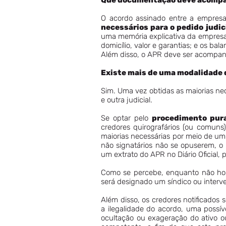
Que documentação deve acompa
O acordo assinado entre a empresa
necessários para o pedido judici
uma memória explicativa da empresa; 
domicílio, valor e garantias; e os ba
Além disso, o APR deve ser acomp
Existe mais de uma modalidade
Sim. Uma vez obtidas as maiorias n
e outra judicial.
Se optar pelo
procedimento pur
credores quirografários (ou comuns
maiorias necessárias por meio de um
não signatários não se opuserem, o
um extrato do APR no Diário Oficial
Como se percebe, enquanto não h
será designado um síndico ou interv
Além disso, os credores notificados
a ilegalidade do acordo, uma possív
ocultação ou exageração do ativo o