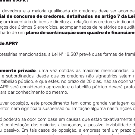
nhar o APR?
 devedora e a maioria qualificada de credores deve ser acom
al de concurso de credores, detalhados no artigo 7 da Lei
um inventário de bens e direitos; a relação dos credores indicando 
lanços dos últimos 3 exercícios, acompanhados de relatórios de audit
anhado de um
plano de continuação com quadro de financiam
 de APR?
ecessárias mencionadas, a Lei Nº 18.387 prevê duas formas de tra
amente privado
, uma vez obtidas as maiorias mencionadas, o 
) e subordinados, desde que os credores não signatários sejam 
 tabelião público, e que estes, no prazo de 20 dias, não se oponha
 APR será considerado aprovado e o tabelião público deverá proto
, para dar conhecimento do mesmo.
ouver oposição, este procedimento tem como grande vantagem
entor, nem significará suspensão ou limitação alguma nas funções 
 só poderão se opor com base em causas que estão taxativamente e
el contestação das maiorias alcançadas, a possível inviabilidade 
u passivo. Em tais casos de oposição, a empresa terá um prazo 