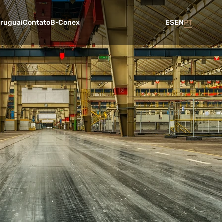
Uruguai
Contato
B-Conex
ES
EN
PT