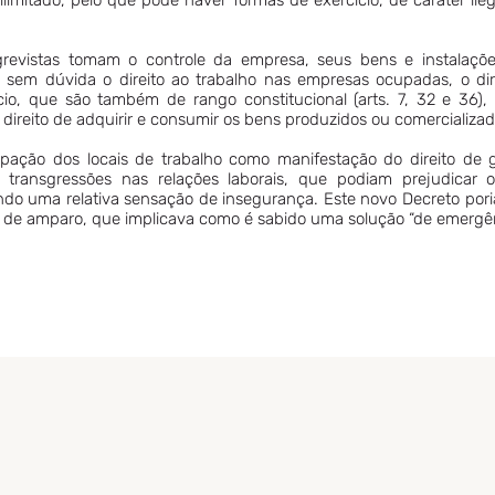
ilimitado, pelo que pode haver formas de exercício, de caráter il
revistas tomam o controle da empresa, seus bens e instalaçõe
rta sem dúvida o direito ao trabalho nas empresas ocupadas, o d
cio, que são também de rango constitucional (arts. 7, 32 e 36), 
 direito de adquirir e consumir os bens produzidos ou comercializ
cupação dos locais de trabalho como manifestação do direito de
 transgressões nas relações laborais, que podiam prejudicar o
ndo uma relativa sensação de insegurança. Este novo Decreto pori
o de amparo, que implicava como é sabido uma solução “de emergên