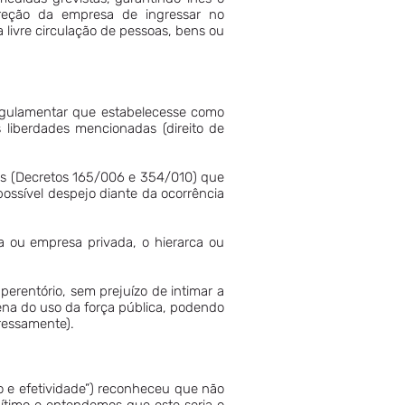
direção da empresa de ingressar no
livre circulação de pessoas, bens ou
egulamentar que estabelecesse como
 liberdades mencionadas (direito de
es (Decretos 165/006 e 354/010) que
ossível despejo diante da ocorrência
 ou empresa privada, o hierarca ou
erentório, sem prejuízo de intimar a
ena do uso da força pública, podendo
pressamente).
io e efetividade”) reconheceu que não